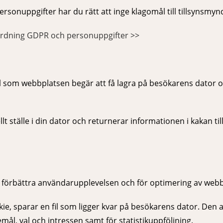
rsonuppgifter har du rätt att inge klagomål till tillsynsmy
ordning GDPR och personuppgifter >>
xtfil som webbplatsen begär att få lagra på besökarens dator
t ställe i din dator och returnerar informationen i kakan ti
förbättra användarupplevelsen och för optimering av webbp
e, sparar en fil som ligger kvar på besökarens dator. Den a
l, val och intressen samt för statistikuppföljning.