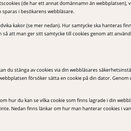
tscookies (de har ett annat domännamn än webbplatsen), vi
n sparas i besökarens webbläsare.
dvika kakor (se mer nedan). Hur samtycke ska hanteras finns 
n så att man ger sitt samtycke till cookies genom att använd
n du stänga av cookies via din webbläsares säkerhetsinställ
 webbplatsen försöker sätta en cookie på din dator. Genom 
om hur du kan se vilka cookie som finns lagrade i din webb
r inte. Nedan finns länkar om hur man hanterar cookies i va