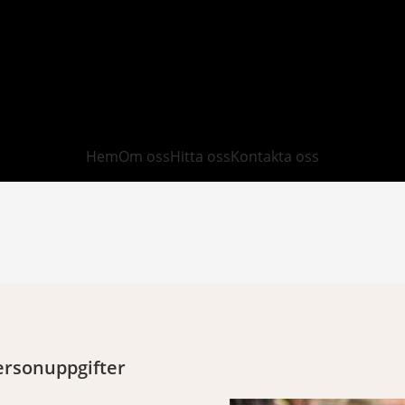
08 - 83 84 85
Hem
Om oss
Hitta oss
Kontakta oss
rsonuppgifter