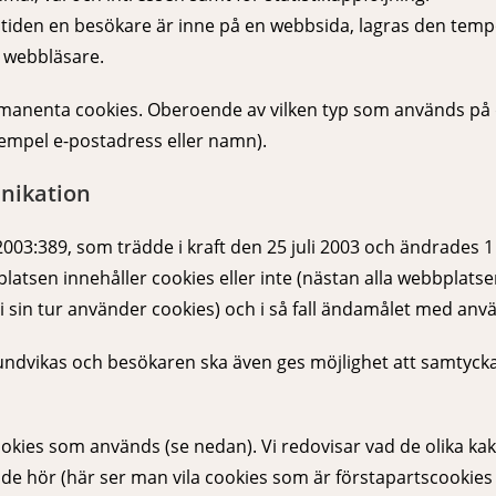
 tiden en besökare är inne på en webbsida, lagras den temp
n webbläsare.
manenta cookies. Oberoende av vilken typ som används på
empel e-postadress eller namn).
nikation
03:389, som trädde i kraft den 25 juli 2003 och ändrades 1 
atsen innehåller cookies eller inte (nästan alla webbplats
i sin tur använder cookies) och i så fall ändamålet med anv
ikas och besökaren ska även ges möjlighet att samtycka till 
okies som används (se nedan). Vi redovisar vad de olika ka
mn de hör (här ser man vila cookies som är förstapartscoo