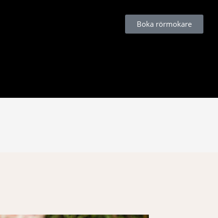
info@rormokarenab.se
Boka rörmokare